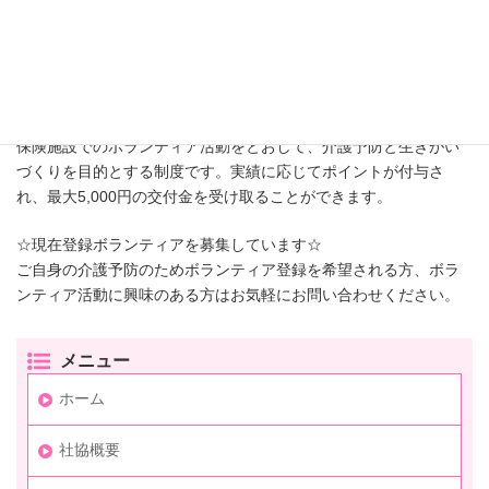
介護支援ボランティア制度（酒々井町より受
託）
65歳以上で要介護(要支援)認定を受けていない方を対象に、介護
保険施設でのボランティア活動をとおして、介護予防と生きがい
づくりを目的とする制度です。実績に応じてポイントが付与さ
れ、最大5,000円の交付金を受け取ることができます。
☆現在登録ボランティアを募集しています☆
ご自身の介護予防のためボランティア登録を希望される方、ボラ
ンティア活動に興味のある方はお気軽にお問い合わせください。
メニュー
ホーム
社協概要