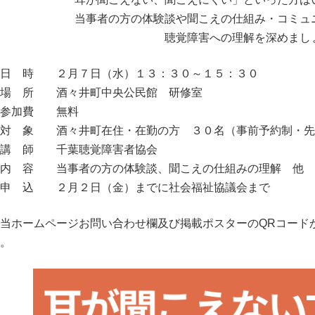
当事者の方の体験談や聞こえの仕組み・コミュ
聴覚障害への理解を深めまし
①日 時 ２月７日（水）１３：３０～１５：３０
②場 所 酒々井町中央公民館 研修室
③参加費 無料
④対 象 酒々井町在住・在勤の方 ３０名（事前予約制・先
⑤講 師 千葉聴覚障害者協会
⑥内 容 当事者の方の体験談、聞こえの仕組みの理解 他
⑦申 込 ２月２日（金）までに社会福祉協議会まで
当ホームページお問い合わせ欄及び掲載ポスターのQRコード
。