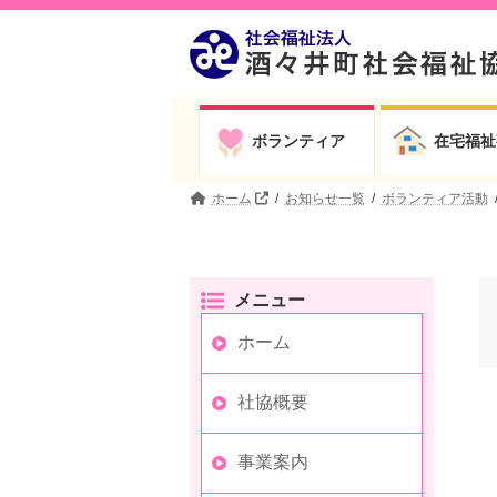
コ
ナ
ン
ビ
テ
ゲ
ン
ー
ツ
シ
へ
ョ
ボランティア
在宅福祉
ス
ン
キ
に
ッ
移
ホーム
お知らせ一覧
ボランティア活動
プ
動
メニュー
ホーム
社協概要
事業案内